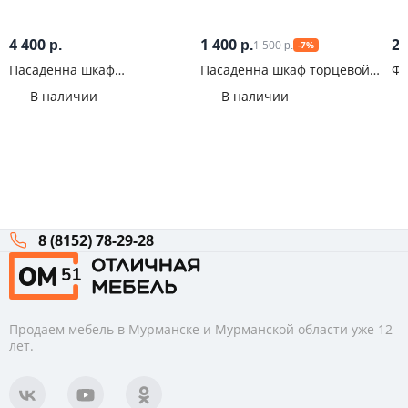
4 400
1 400
2 
1 500
р.
р.
-7%
р.
Пасаденна шкаф
Пасаденна шкаф торцевой
Фа
горизонтальный со стеклом
угловой 300 мм (920) Крафт
ма
В наличии
В наличии
80 см (460) Бетон графит
8 (8152) 78-29-28
Продаем мебель в Мурманске и Мурманской области уже 12
лет.