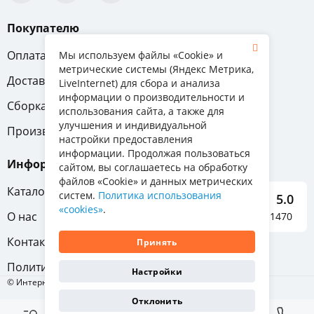
Покупателю
Оплата
Вопрос-ответ
Мы используем файлы «Cookie» и
метрические системы (Яндекс Метрика,
Доставка
Обмен и возврат
LiveInternet) для сбора и анализа
информации о производительности и
Сборка
Гарантия
использования сайта, а также для
улучшения и индивидуальной
Производители
настройки предоставления
информации. Продолжая пользоваться
Информация
сайтом, вы соглашаетесь на обработку
файлов «Cookie» и данных метрических
Каталог мебели
систем.
Политика использования
5.0
«cookies»
.
О нас
Отзывы о нас 1470
Контакты
Принять
Политика конфиденциальности
Настройки
© Интернет-магазин «Отличная мебель», 2011-2026
Отклонить