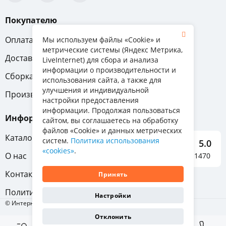
Покупателю
Оплата
Вопрос-ответ
Мы используем файлы «Cookie» и
метрические системы (Яндекс Метрика,
Доставка
Обмен и возврат
LiveInternet) для сбора и анализа
информации о производительности и
Сборка
Гарантия
использования сайта, а также для
улучшения и индивидуальной
Производители
настройки предоставления
информации. Продолжая пользоваться
Информация
сайтом, вы соглашаетесь на обработку
файлов «Cookie» и данных метрических
Каталог мебели
систем.
Политика использования
5.0
«cookies»
.
О нас
Отзывы о нас 1470
Контакты
Принять
Политика конфиденциальности
Настройки
© Интернет-магазин «Отличная мебель», 2011-2026
Отклонить