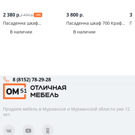
2 380
3 800
3 
2 450
р.
р.
-3%
р.
Пасаденна шкаф
Пасаденна шкаф 700 Крафт/
Па
горизонтальный 60 см (358)
Белый
Бе
В наличии
В наличии
Белый
8 (8152) 78-29-28
Продаем мебель в Мурманске и Мурманской области уже 12
лет.