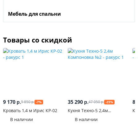
Мебель для спальни
Товары со скидкой
9 170
35 290
8 
9 850
47 050
р.
р.
-7%
-25%
р.
р.
Кровать 1,4 м Ирис КР-02
Кухня Техно-5 2,4м
Ко
Компоновка №2
В наличии
В наличии