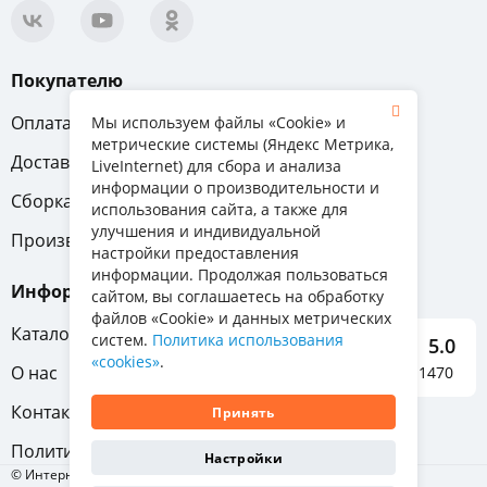
Покупателю
Оплата
Вопрос-ответ
Мы используем файлы «Cookie» и
метрические системы (Яндекс Метрика,
Доставка
Обмен и возврат
LiveInternet) для сбора и анализа
информации о производительности и
Сборка
Гарантия
использования сайта, а также для
улучшения и индивидуальной
Производители
настройки предоставления
информации. Продолжая пользоваться
Информация
сайтом, вы соглашаетесь на обработку
файлов «Cookie» и данных метрических
Каталог мебели
систем.
Политика использования
5.0
«cookies»
.
О нас
Отзывы о нас 1470
Контакты
Принять
Политика конфиденциальности
Настройки
© Интернет-магазин «Отличная мебель», 2011-2026