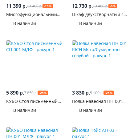
11 390
12 730
13 400
13 400
р.
р.
-15%
-5%
р.
р.
Многофункциональный
Шкаф двухстворчатый с
шкаф Трио ШК-10 Звездное
зеркалом Белла Сандал
В наличии
В наличии
детство
5 890
3 830
7 850
5 100
р.
р.
-25%
-25%
р.
р.
КУБО Стол письменный
Полка навесная ПН-001
СП-001 МДФ
RICH Мята/Сумеречно
В наличии
В наличии
голубой