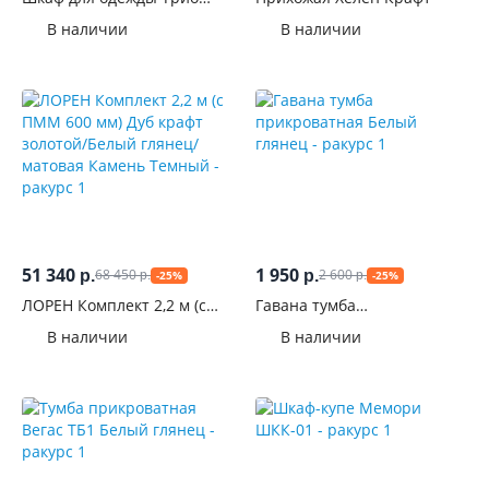
ШК-09 Звездное детство
В наличии
В наличии
51 340
1 950
68 450
2 600
р.
р.
-25%
-25%
р.
р.
ЛОРЕН Комплект 2,2 м (с
Гавана тумба
ПММ 600 мм) Дуб крафт
прикроватная Белый
В наличии
В наличии
золотой/Белый глянец/
глянец
матовая Камень Темный