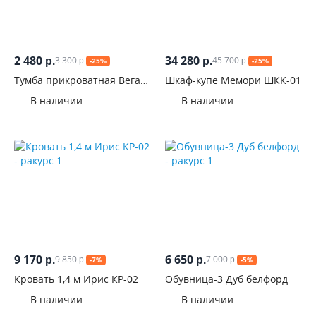
2 480
34 280
3 300
45 700
р.
р.
-25%
-25%
р.
р.
Тумба прикроватная Вегас
Шкаф-купе Мемори ШКК-01
ТБ1 Белый глянец
В наличии
В наличии
9 170
6 650
9 850
7 000
р.
р.
-7%
-5%
р.
р.
Кровать 1,4 м Ирис КР-02
Обувница-3 Дуб белфорд
В наличии
В наличии