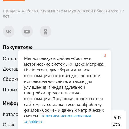
Продаем мебель в Мурманске и Мурманской области уже 12
лет.
Покупателю
Оплата
Вопрос-ответ
Мы используем файлы «Cookie» и
метрические системы (Яндекс Метрика,
Доставка
Обмен и возврат
LiveInternet) для сбора и анализа
информации о производительности и
Сборка
Гарантия
использования сайта, а также для
улучшения и индивидуальной
Производители
настройки предоставления
информации. Продолжая пользоваться
Информация
сайтом, вы соглашаетесь на обработку
файлов «Cookie» и данных метрических
Каталог мебели
систем.
Политика использования
5.0
«cookies»
.
О нас
Отзывы о нас 1470