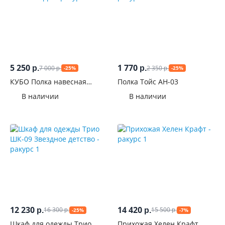
5 250
1 770
7 000
2 350
р.
р.
-25%
-25%
р.
р.
КУБО Полка навесная
Полка Тойс АН-03
ПН-001 МДФ
В наличии
В наличии
12 230
14 420
16 300
15 500
р.
р.
-25%
-7%
р.
р.
Шкаф для одежды Трио
Прихожая Хелен Крафт