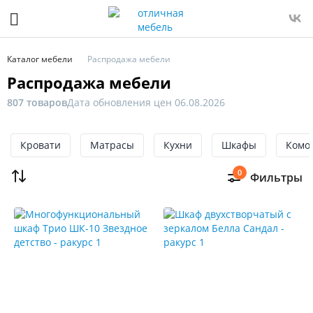
Фильтр
Цена
Каталог мебели
Распродажа мебели
Распродажа мебели
От
До
807 товаров
Дата обновления цен 06.08.2026
Кровати
Матрасы
Кухни
Шкафы
Комо
Глубина,
см
0
Фильтры
Высота,
см
Длина,
см
Ширина,
см