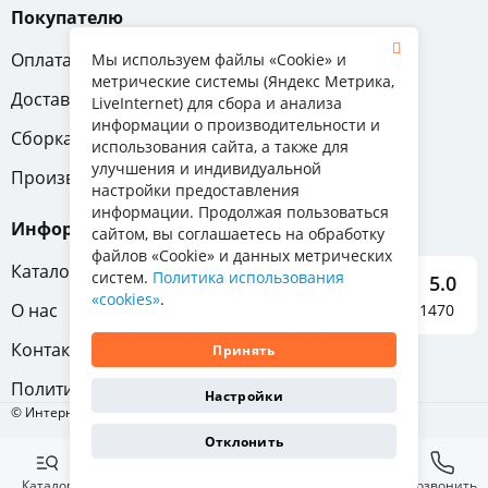
Покупателю
Оплата
Вопрос-ответ
Мы используем файлы «Cookie» и
метрические системы (Яндекс Метрика,
Доставка
Обмен и возврат
LiveInternet) для сбора и анализа
информации о производительности и
Сборка
Гарантия
использования сайта, а также для
улучшения и индивидуальной
Производители
настройки предоставления
информации. Продолжая пользоваться
Информация
сайтом, вы соглашаетесь на обработку
файлов «Cookie» и данных метрических
Каталог мебели
систем.
Политика использования
5.0
«cookies»
.
О нас
Отзывы о нас 1470
Контакты
Принять
Политика конфиденциальности
Настройки
© Интернет-магазин «Отличная мебель», 2011-2026
Отклонить
Каталог
Избранное
Корзина
Позвонить