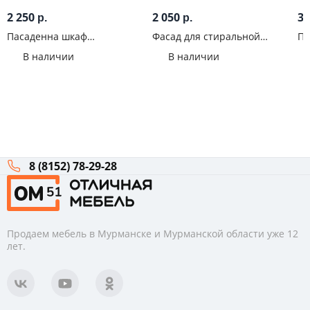
2 250
2 050
3 
р.
р.
Пасаденна шкаф
Фасад для стиральной
Па
горизонтальный 500 мм
машины 60 см Ева Графит
го
В наличии
В наличии
(460) Белый
софт
60
8 (8152) 78-29-28
Продаем мебель в Мурманске и Мурманской области уже 12
лет.