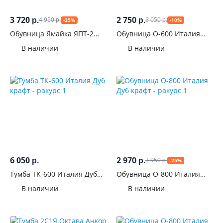
фасадов
3 720
2 750
4 950
3 050
р.
р.
-25%
-10%
р.
р.
С
Обувница Ямайка ЯПТ-2
Обувница О-600 Италия
Белый
Дуб крафт
фрезеровкой
В наличии
В наличии
Цвет
Тёмные
34
Светлые
83
Белые
52
6 050
2 970
3 950
р.
р.
-25%
р.
Венге
Тумба ТК-600 Италия Дуб
Обувница О-800 Италия
20
крафт
Дуб крафт
В наличии
В наличии
Серые
10
Черные