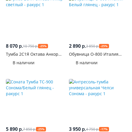
2
Молочный
3
сонома
26
8 070
2 890
10 750
3 850
р.
р.
-25%
-25%
р.
р.
Стиль
Тумба 2С1Я Октава Анкор
Обувница О-800 Италия
светлый
Белый глянец
В наличии
В наличии
Производитель
5 890
3 950
7 850
4 750
р.
р.
-25%
-17%
р.
р.