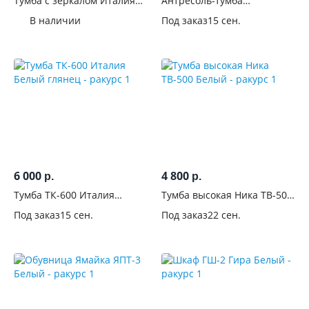
Тумба с зеркалом Италия
Антресоль-тумба
см
Крафт белый
универсальная Челси
В наличии
Под заказ
15 сен.
Белый глянец
Глубина,
см
Высота,
см
Назначение
Комната
6 000
4 800
р.
р.
Тумба ТК-600 Италия
Тумба высокая Ника ТВ-500
В
Белый глянец
Белый
Под заказ
15 сен.
Под заказ
22 сен.
гостиную
115
В
спальню
69
В