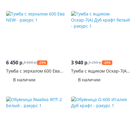
С
открытыми
полками
С
ручками
На
ножках
6 450
3 940
8 600
5 250
р.
р.
-25%
-25%
р.
р.
Тумба с зеркалом 600 Ева
Тумба с ящиком Оскар-7(А)
На
NEW
Дуб крафт белый
колесиках
В наличии
В наличии
С
сиденьем
Материал
фасадов
Поверхность