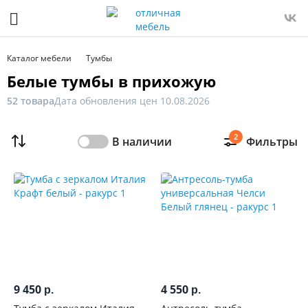
Фильтр
Только
Каталог мебели
Тумбы
в
Белые тумбы в прихожую
наличии
52 товара
Дата обновления цен 10.08.2026
Цена
2
В наличии
Фильтры
От
До
Распродажа
мебели
Новинка
9 450
4 550
р.
р.
Ширина,