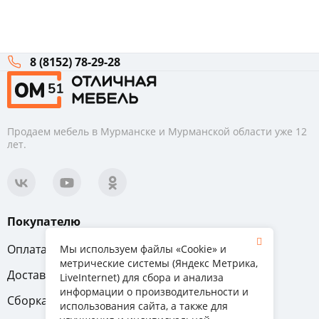
8 (8152) 78-29-28
Продаем мебель в Мурманске и Мурманской области уже 12
лет.
Покупателю
Оплата
Вопрос-ответ
Мы используем файлы «Cookie» и
метрические системы (Яндекс Метрика,
Доставка
Обмен и возврат
LiveInternet) для сбора и анализа
информации о производительности и
Сборка
Гарантия
использования сайта, а также для