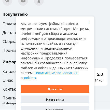
Покупателю
Оплата
Вопрос-ответ
Мы используем файлы «Cookie» и
метрические системы (Яндекс Метрика,
Доставка
Обмен и возврат
LiveInternet) для сбора и анализа
информации о производительности и
Сборка
Гарантия
использования сайта, а также для
улучшения и индивидуальной
Производители
настройки предоставления
информации. Продолжая пользоваться
Информация
сайтом, вы соглашаетесь на обработку
файлов «Cookie» и данных метрических
Каталог мебели
систем.
Политика использования
5.0
«cookies»
.
О нас
Отзывы о нас 1470
Контакты
Принять
Политика конфиденциальности
Настройки
© Интернет-магазин «Отличная мебель», 2011-2026
Отклонить