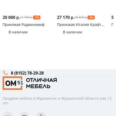
20 000
27 170
5 
21 500
28 600
р.
р.
-7%
-5%
р.
р.
Прихожая Роджинамиф
Прихожая Италия Крафт
Пр
белый
В наличии
В наличии
8 (8152) 78-29-28
Продаем мебель в Мурманске и Мурманской области уже 12
лет.