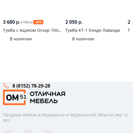
3 680
2 050
2 
4 900
р.
р.
-25%
р.
Тумба с ящиком Оскар-7(А)
Тумба КТ-1 Кэнди Лаванда
Ту
Дуб сонома
Бо
В наличии
В наличии
8 (8152) 78-29-28
Продаем мебель в Мурманске и Мурманской области уже 12
лет.