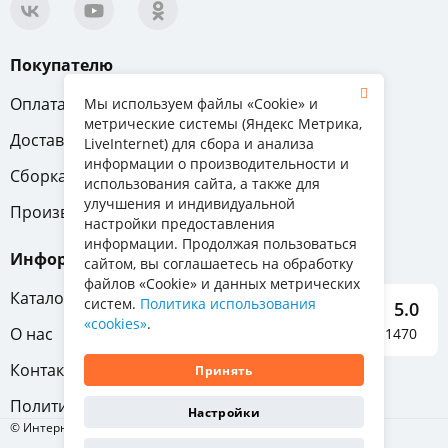
Покупателю
Оплата
Вопрос-ответ
Мы используем файлы «Cookie» и
метрические системы (Яндекс Метрика,
Доставка
Обмен и возврат
LiveInternet) для сбора и анализа
информации о производительности и
Сборка
Гарантия
использования сайта, а также для
улучшения и индивидуальной
Производители
настройки предоставления
информации. Продолжая пользоваться
Информация
сайтом, вы соглашаетесь на обработку
файлов «Cookie» и данных метрических
Каталог мебели
систем.
Политика использования
5.0
«cookies»
.
О нас
Отзывы о нас 1470
Контакты
Принять
Политика конфиденциальности
Настройки
© Интернет-магазин «Отличная мебель», 2011-2026