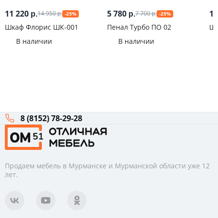
11 220
5 780
12
14 950
7 700
р.
р.
-25%
-25%
р.
р.
Шкаф Флорис ШК-001
Пенал Турбо ПО 02
Шк
Ма
В наличии
В наличии
8 (8152) 78-29-28
Продаем мебель в Мурманске и Мурманской области уже 12
лет.