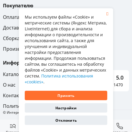
Покупателю
Оплата
Вопрос-ответ
Мы используем файлы «Cookie» и
метрические системы (Яндекс Метрика,
Доставка
Обмен и возврат
LiveInternet) для сбора и анализа
информации о производительности и
Сборка
Гарантия
использования сайта, а также для
улучшения и индивидуальной
Производители
настройки предоставления
информации. Продолжая пользоваться
Информация
сайтом, вы соглашаетесь на обработку
файлов «Cookie» и данных метрических
Каталог мебели
систем.
Политика использования
5.0
«cookies»
.
О нас
Отзывы о нас 1470
Контакты
Принять
Политика конфиденциальности
Настройки
© Интернет-магазин «Отличная мебель», 2011-2026
Отклонить