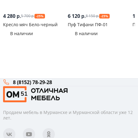
4 280
6 120
17
5 700
8 150
р.
р.
-25%
-25%
р.
р.
Кресло мяч Бело-черный
Пуф Тифани ПФ-01
Пу
В наличии
В наличии
8 (8152) 78-29-28
Продаем мебель в Мурманске и Мурманской области уже 12
лет.