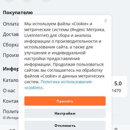
Покупателю
Оплата
Вопрос-ответ
Мы используем файлы «Cookie» и
метрические системы (Яндекс Метрика,
Доставка
Обмен и возврат
LiveInternet) для сбора и анализа
информации о производительности и
Сборка
Гарантия
использования сайта, а также для
улучшения и индивидуальной
Производители
настройки предоставления
информации. Продолжая пользоваться
Информация
сайтом, вы соглашаетесь на обработку
файлов «Cookie» и данных метрических
Каталог мебели
систем.
Политика использования
5.0
«cookies»
.
О нас
Отзывы о нас 1470
Контакты
Принять
Политика конфиденциальности
Настройки
© Интернет-магазин «Отличная мебель», 2011-2026
Отклонить