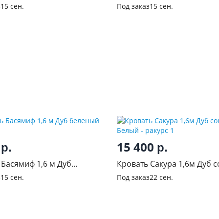
шемир
механизмом Фиеста new 1
з
15 сен.
Под заказ
15 сен.
0
15 400
р.
р.
 Басямиф 1,6 м Дуб
Кровать Сакура 1,6м Дуб 
й
Белый
з
15 сен.
Под заказ
22 сен.