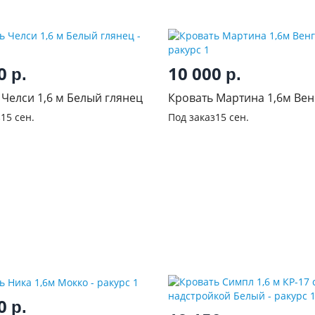
50
10 000
р.
р.
 Челси 1,6 м Белый глянец
Кровать Мартина 1,6м Вен
з
15 сен.
Под заказ
15 сен.
50
р.