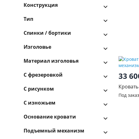
Конструкция
Тип
Спинки / бортики
Изголовье
Материал изголовья
33 6
С фрезеровкой
Кровать
С рисунком
механи
Под зака
С изножьем
Основание кровати
Подъемный механизм