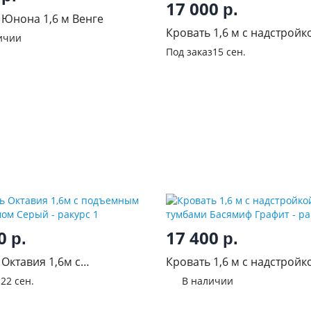
17 000
р.
 Юнона 1,6 м Венге
Кровать 1,6 м с надстройк
ичии
тумбами Басямиф Дуб бе
Под заказ
15 сен.
00
17 400
р.
р.
Октавия 1,6м с
Кровать 1,6 м с надстройк
ным механизмом Серый
тумбами Басямиф Графит
з
22 сен.
В наличии