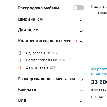
Кровать
Распродажа мебели
В нал
Ширина, см
Длина, см
Количество спальных мест
Односпальные
156
Полутороспальные
136
Двуспальные
297
Размер спального места, см
33 6
Комната
Кровать 
подъем
Под зака
Вид