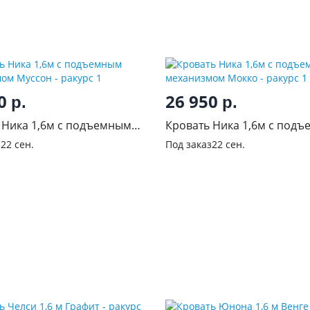
50
26 950
р.
р.
 Ника 1,6м с подъемным
Кровать Ника 1,6м с под
змом Муссон
механизмом Мокко
з
22 сен.
Под заказ
22 сен.