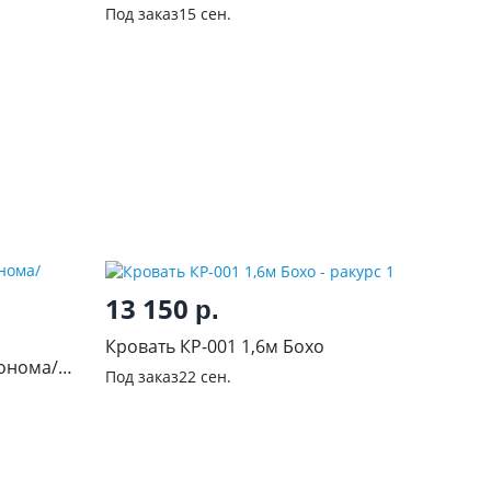
,6 м
Под заказ
15 сен.
13 150
р.
Кровать КР-001 1,6м Бохо
сонома/
Под заказ
22 сен.