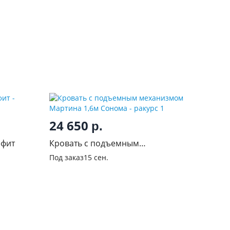
24 650
р.
афит
Кровать с подъемным
механизмом Мартина 1,6м
Под заказ
15 сен.
Сонома