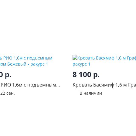
00
8 100
р.
р.
 РИО 1,6м с подъемным
Кровать Басямиф 1,6 м Гр
змом Бежевый
з
22 сен.
В наличии