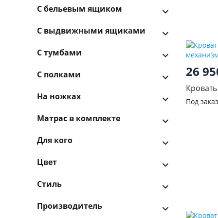
С бельевым ящиком
С выдвижными ящиками
С тумбами
26 9
С полками
Кровать
На ножках
механи
Под зака
Матрас в комплекте
Для кого
Цвет
Стиль
Производитель