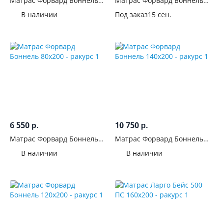
Матрас Форвард Боннель
Матрас Форвард Боннель
см
160x200
90x200
В наличии
Под заказ
15 сен.
Длина,
см
Высота,
см
Количество
спальных
мест
6 550
10 750
р.
р.
Матрас Форвард Боннель
Матрас Форвард Боннель
Для
80x200
140x200
В наличии
В наличии
кого
Жёсткость
Средняя
47