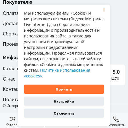
Покупателю
Оплата
Вопрос-ответ
Мы используем файлы «Cookie» и
метрические системы (Яндекс Метрика,
Доставка
Обмен и возврат
LiveInternet) для сбора и анализа
информации о производительности и
Сборка
Гарантия
использования сайта, а также для
улучшения и индивидуальной
Производители
настройки предоставления
информации. Продолжая пользоваться
Информация
сайтом, вы соглашаетесь на обработку
файлов «Cookie» и данных метрических
Каталог мебели
систем.
Политика использования
5.0
«cookies»
.
О нас
Отзывы о нас 1470
Контакты
Принять
Политика конфиденциальности
Настройки
© Интернет-магазин «Отличная мебель», 2011-2026
Показать
47
Отклонить
Очистить
Каталог
Избранное
Корзина
Позвонить