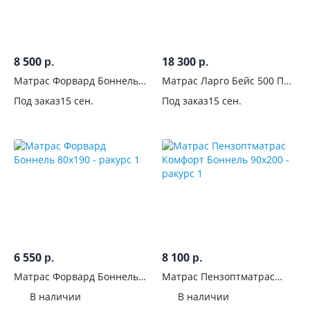
Высокая
24
Средняя/
низкая
8 500
18 300
р.
р.
28
Матрас Форвард Боннель
Матрас Ларго Бейс 500 ПС
120x200
160x200
Средняя/
Под заказ
15 сен.
Под заказ
15 сен.
высокая
9
Пружинный
блок
Материал
чехла
Наполнение
6 550
8 100
р.
р.
Матрас Форвард Боннель
Матрас Пензоптматрас
Особенности
80x190
Комфорт Боннель 90x200
В наличии
В наличии