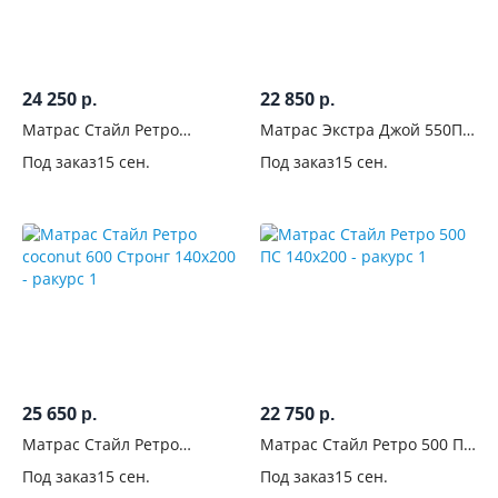
Для
кого
24 250
22 850
Жёсткость
р.
р.
Матрас Стайл Ретро
Матрас Экстра Джой 550ПС
coconut 500 ПС 140x200
140x200
Пружинный
Под заказ
15 сен.
Под заказ
15 сен.
блок
Материал
чехла
Наполнение
Особенности
25 650
22 750
р.
р.
Матрас Стайл Ретро
Матрас Стайл Ретро 500 ПС
coconut 600 Стронг 140x200
140x200
Под заказ
15 сен.
Под заказ
15 сен.