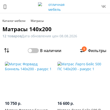
Фильтр
Только
Каталог мебели
Матрасы
в
Матрасы 140x200
наличии
12 товаров
Дата обновления цен 08.08.2026
Цена
0
В наличии
Фильтры
От
До
Распродажа
мебели
Новинка
10 750
16 600
р.
р.
Ширина,