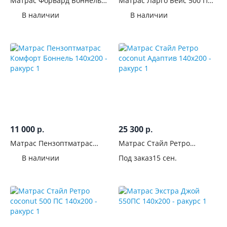
Матрас Форвард Боннель
Матрас Ларго Бейс 500 ПС
см
140x200
140x200
В наличии
В наличии
От
До
Длина,
см
От
До
11 000
25 300
р.
р.
Матрас Пензоптматрас
Матрас Стайл Ретро
Комфорт Боннель 140x200
coconut Адаптив 140x200
Высота,
В наличии
Под заказ
15 сен.
см
Количество
спальных
мест