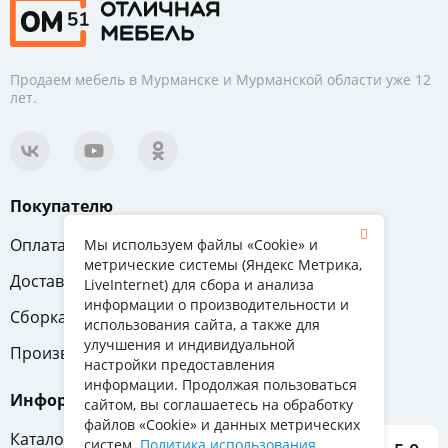
Продаем мебель в Мурманске и Мурманской области уже 12
лет.
Покупателю
Оплата
Вопрос-ответ
Мы используем файлы «Cookie» и
метрические системы (Яндекс Метрика,
Доставка
Обмен и возврат
LiveInternet) для сбора и анализа
информации о производительности и
Сборка
Гарантия
использования сайта, а также для
улучшения и индивидуальной
Производители
настройки предоставления
информации. Продолжая пользоваться
Информация
сайтом, вы соглашаетесь на обработку
файлов «Cookie» и данных метрических
Каталог мебели
систем.
Политика использования