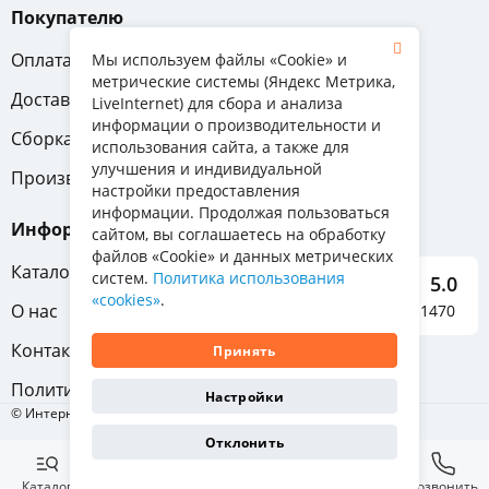
Покупателю
Оплата
Вопрос-ответ
Мы используем файлы «Cookie» и
метрические системы (Яндекс Метрика,
Доставка
Обмен и возврат
LiveInternet) для сбора и анализа
информации о производительности и
Сборка
Гарантия
использования сайта, а также для
улучшения и индивидуальной
Производители
настройки предоставления
информации. Продолжая пользоваться
Информация
сайтом, вы соглашаетесь на обработку
файлов «Cookie» и данных метрических
Каталог мебели
систем.
Политика использования
5.0
«cookies»
.
О нас
Отзывы о нас 1470
Контакты
Принять
Политика конфиденциальности
Настройки
© Интернет-магазин «Отличная мебель», 2011-2026
Отклонить
Каталог
Избранное
Корзина
Позвонить