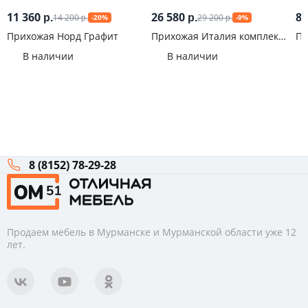
11 360
26 580
8 
14 200
29 200
р.
р.
-20%
-9%
р.
р.
Прихожая Норд Графит
Прихожая Италия комплект
Пр
№2 Крафт белый
Со
В наличии
В наличии
8 (8152) 78-29-28
Продаем мебель в Мурманске и Мурманской области уже 12
лет.