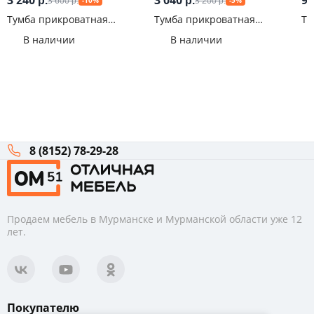
3 240
3 040
9 
3 600
3 200
р.
р.
-10%
-5%
р.
р.
Тумба прикроватная
Тумба прикроватная
Ту
Палермо-3
Эмилия ТБ-11
Ри
В наличии
В наличии
8 (8152) 78-29-28
Продаем мебель в Мурманске и Мурманской области уже 12
лет.
Покупателю